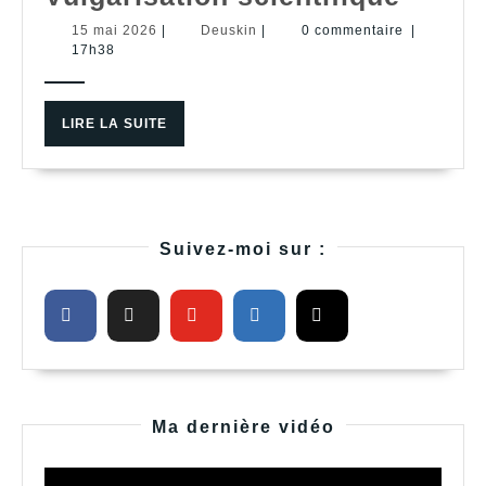
scient
15
Deuskin
15 mai 2026
|
Deuskin
|
0 commentaire
|
mai
17h38
2026
LIRE
LIRE LA SUITE
LA
SUITE
Suivez-moi sur :
Ma dernière vidéo