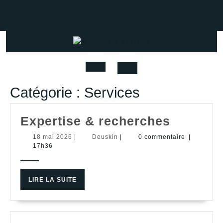
Skip
to
Facebook
Instagram
Youtube
content
Open
Catégorie :
Services
Button
Experti
Expertise & recherches
&
18
Deuskin
18 mai 2026
|
Deuskin
|
0 commentaire
|
mai
17h36
recherc
2026
LIRE
LIRE LA SUITE
LA
SUITE