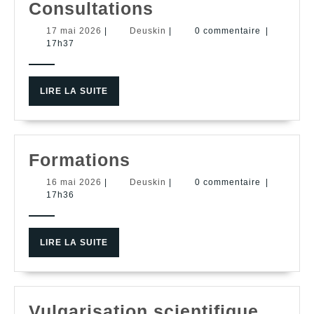
Consultations
Consultations
17
Deuskin
17 mai 2026
|
Deuskin
|
0 commentaire
|
mai
17h37
2026
LIRE
LIRE LA SUITE
LA
SUITE
Formations
Formations
16
Deuskin
16 mai 2026
|
Deuskin
|
0 commentaire
|
mai
17h36
2026
LIRE
LIRE LA SUITE
LA
SUITE
Vulgar
Vulgarisation scientifique