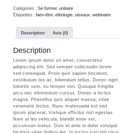
Catégories :
Se former
,
unitaire
Étiquettes :
bien-être
,
ethologie
,
oiseaux
,
webinaire
Description
Avis (0)
Description
Lorem ipsum dolor sit amet, consectetur
adipiscing elit. Sed semper sollicitudin lorem
sed consequat. Proin quis sapien tincidunt,
vestibulum leo ac, bibendum tellus. Donec eget
lobortis sem, eu tempor nisi. Quisque fringilla
arcu nec elementum cursus. Donec a lectus
magna. Phasellus quis aliquet massa, vitae
venenatis lectus. Nunc malesuada est sed
ipsum placerat, tristique efficitur nisl egestas.
Nam at leo vehicula, blandit enim vel,
accumsan metus. Duis et ante in dolor volutpat
facilisis vitae finibus leo. In luctus suscipit risus