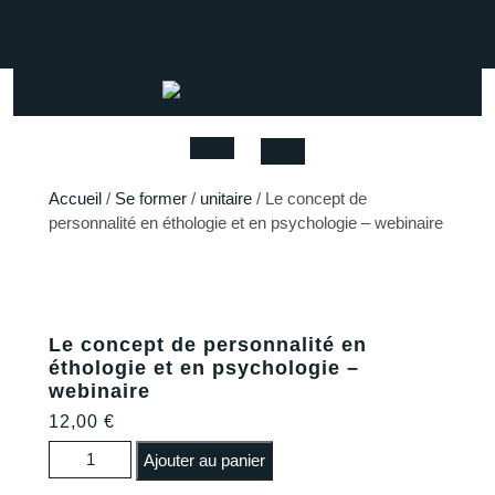
Skip
to
Facebook
Instagram
Youtube
content
Open
Accueil
/
Se former
/
unitaire
/ Le concept de
personnalité en éthologie et en psychologie – webinaire
Button
Le concept de personnalité en
éthologie et en psychologie –
webinaire
12,00
€
quantité de Le concept de personnalité en éthologie et
Ajouter au panier
en psychologie - webinaire