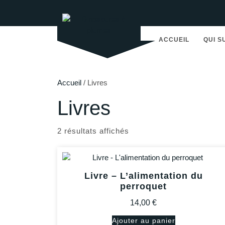
Skip
to
content
ACCUEIL
QUI S
Accueil
/ Livres
Livres
Trié
2 résultats affichés
du
plus
récent
au
Livre – L’alimentation du
perroquet
plus
ancien
14,00
€
Ajouter au panier