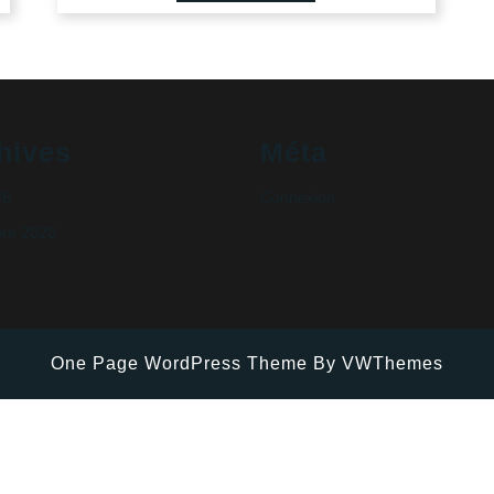
hives
Méta
26
Connexion
re 2020
One Page WordPress Theme
By VWThemes
Scroll
Up