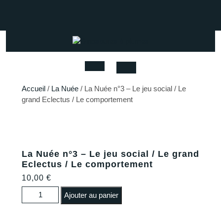
Skip
to
Facebook
Instagram
Youtube
content
Open
Accueil
/
La Nuée
/ La Nuée n°3 – Le jeu social / Le
grand Eclectus / Le comportement
Button
La Nuée n°3 – Le jeu social / Le grand
Eclectus / Le comportement
10,00
€
quantité de La Nuée n°3 - Le jeu social / Le grand
Ajouter au panier
Eclectus / Le comportement