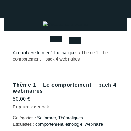
Skip
to
Facebook
Instagram
Youtube
content
Open
Accueil
/
Se former
/
Thématiques
/ Thème 1 – Le
comportement – pack 4 webinaires
Button
Thème 1 – Le comportement – pack 4
webinaires
50,00
€
Rupture de stock
Catégories :
Se former
,
Thématiques
Étiquettes :
comportement
,
ethologie
,
webinaire