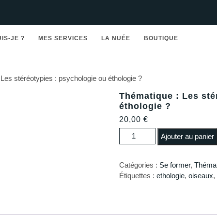
UIS-JE ?
MES SERVICES
LA NUÉE
BOUTIQUE
Les stéréotypies : psychologie ou éthologie ?
Thématique : Les sté
éthologie ?
20,00
€
quantité de Thématique : Les st
Ajouter au panier
Catégories :
Se former
,
Thémat
Étiquettes :
ethologie
,
oiseaux
,