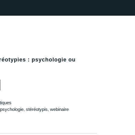
Facebook
Instagram
Youtube
réotypies : psychologie ou
éréotypies : psychologie ou éthologie ?
iques
psychologie
,
stéréotypis
,
webinaire